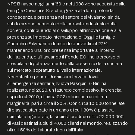
NP&B nasce negli anni ’60 e nel 1998 viene acquisita dalle
famiglie Checchi e Silvi che, grazie alla loro profonda
conoscenza e presenza nel settore del vivaismo, sin da
subito si sono occupate della crescita industriale della
società, contribuendo allo sviluppo, all’innovazione e alla
presenza sul mercato internazionale. Oggi le famiglie
Checchi e Silvi hanno deciso di re-investire il 27%
mantenendo una loro presenza importante all’interno
dell’azienda, e affiancando il Fondo EC I nel percorso di
crescita e di potenziamento della presenza della società
sul mercato, soprattutto a livello internazionale.
Nonostante i periodi di chiusura forzata dovuti
all’emergenza sanitaria, Nuova Pasquini & Bini ha
realizzato, nel 2020, un fatturato complessivo, in crescita
rispetto al 2019, di circa € 22 milioni con un’ottima
marginalità, pari a circa il 20%. Con circa 10.000 tonnellate
di plastica stampate in un anno di cui l’80% è plastica
riciclata e rigenerata, la società produce oltre 22.000.000
di vasi destinati a più di 4.000 clienti nel mondo, realizzando
oltre il 50% del fatturato fuori dall’Italia.